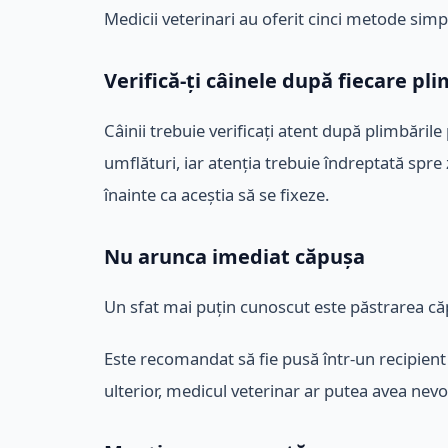
Medicii veterinari au oferit cinci metode simpl
Verifică-ți câinele după fiecare pl
Câinii trebuie verificați atent după plimbăril
umflături, iar atenția trebuie îndreptată spre 
înainte ca aceștia să se fixeze.
Nu arunca imediat căpușa
Un sfat mai puțin cunoscut este păstrarea căp
Este recomandat să fie pusă într-un recipient
ulterior, medicul veterinar ar putea avea nevoi