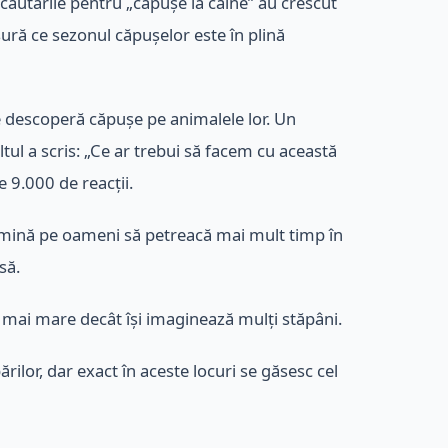
căutările pentru „căpușe la câine” au crescut
ură ce sezonul căpușelor este în plină
 ce descoperă căpușe pe animalele lor. Un
tul a scris: „Ce ar trebui să facem cu această
 9.000 de reacții.
ermină pe oameni să petreacă mai mult timp în
să.
e mai mare decât își imaginează mulți stăpâni.
ărilor, dar exact în aceste locuri se găsesc cel