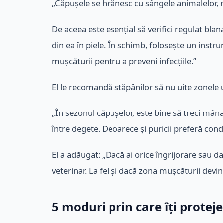
„Căpușele se hrănesc cu sângele animalelor, nu 
De aceea este esențial să verifici regulat blan
din ea în piele. În schimb, folosește un inst
mușcăturii pentru a preveni infecțiile.”
El le recomandă stăpânilor să nu uite zonele
„În sezonul căpușelor, este bine să treci mâna 
între degete. Deoarece și puricii preferă cond
El a adăugat: „Dacă ai orice îngrijorare sau 
veterinar. La fel și dacă zona mușcăturii devi
5 moduri prin care îți protej