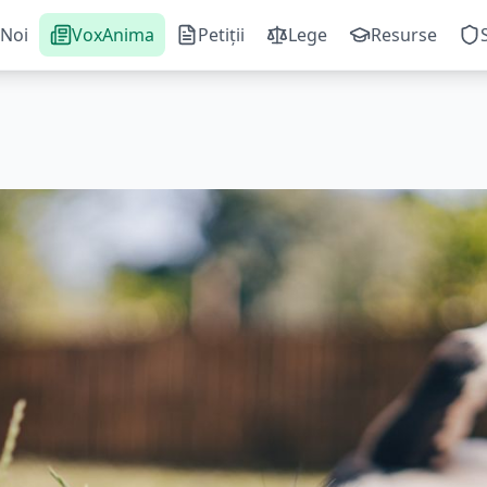
Noi
VoxAnima
Petiții
Lege
Resurse