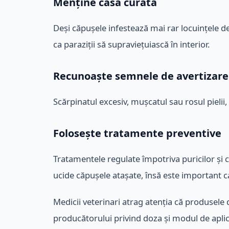
Menține casa curată
Deși căpușele infestează mai rar locuințele de
ca paraziții să supraviețuiască în interior.
Recunoaște semnele de avertizare
Scărpinatul excesiv, mușcatul sau rosul pielii,
Folosește tratamente preventive
Tratamentele regulate împotriva puricilor și 
ucide căpușele atașate, însă este important ca a
Medicii veterinari atrag atenția că produsele d
producătorului privind doza și modul de aplic