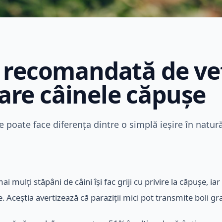
 recomandată de vet
 are câinele căpușe
e poate face diferența dintre o simplă ieșire în natură
 mulți stăpâni de câini își fac griji cu privire la căpușe, iar 
Aceștia avertizează că paraziții mici pot transmite boli gra