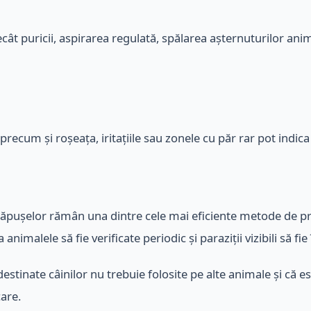
cât puricii, aspirarea regulată, spălarea așternuturilor ani
 precum și roșeața, iritațiile sau zonele cu păr rar pot indic
căpușelor rămân una dintre cele mai eficiente metode de pro
nimalele să fie verificate periodic și paraziții vizibili să fi
estinate câinilor nu trebuie folosite pe alte animale și că es
are.