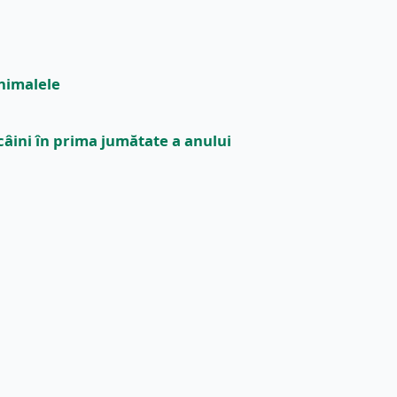
animalele
âini în prima jumătate a anului