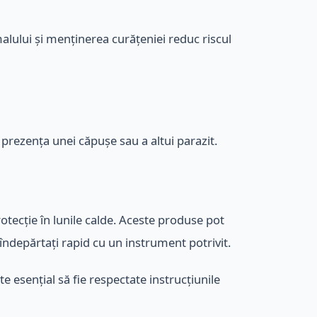
malului și menținerea curățeniei reduc riscul
a prezența unei căpușe sau a altui parazit.
tecție în lunile calde. Aceste produse pot
e îndepărtați rapid cu un instrument potrivit.
te esențial să fie respectate instrucțiunile