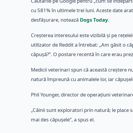
Căutările pe Google pentru „cum se îndepărtea
cu 581% în ultimele trei luni. Aceste date ar
desfășurare, notează
Dogs Today
.
Creșterea interesului este vizibilă și pe rețel
utilizator de Reddit a întrebat: „Am găsit o c
căpușă?”. O postare recentă în care erau prez
Medicii veterinari spun că această creștere 
natură împreună cu animalele lor, iar căpușele
Phil Younger, director de operațiuni veterina
„Câinii sunt exploratori prin natură; le place s
mai des căpușele”, a spus el.