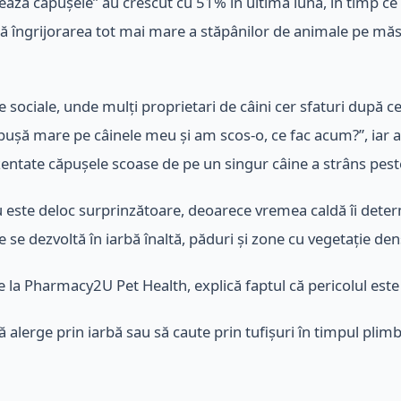
ză căpușele” au crescut cu 51% în ultima lună, în timp ce 
ată îngrijorarea tot mai mare a stăpânilor de animale pe măs
ele sociale, unde mulți proprietari de câini cer sfaturi după
ăpușă mare pe câinele meu și am scos-o, ce fac acum?”, iar al
entate căpușele scoase de pe un singur câine a strâns peste
nu este deloc surprinzătoare, deoarece vremea caldă îi det
 se dezvoltă în iarbă înaltă, păduri și zone cu vegetație den
re la Pharmacy2U Pet Health, explică faptul că pericolul est
ă alerge prin iarbă sau să caute prin tufișuri în timpul plimb