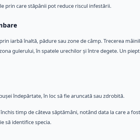
e prin care stăpânii pot reduce riscul infestării.
imbare
e prin iarbă înaltă, pădure sau zone de câmp. Trecerea mâinil
zona gulerului, în spatele urechilor și între degete. Un piep
ușei îndepărtate, în loc să fie aruncată sau zdrobită.
 închis timp de câteva săptămâni, notând data la care a fo
e să identifice specia.