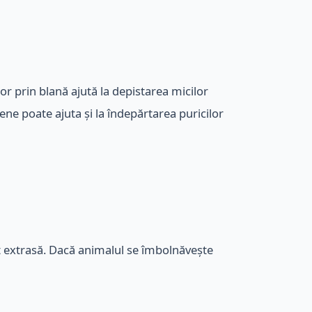
or prin blană ajută la depistarea micilor
tene poate ajuta și la îndepărtarea puricilor
st extrasă. Dacă animalul se îmbolnăvește