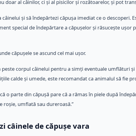
doar al câinilor, ci și al pisicilor și rozătoarelor, și pot t
a câinelui și să îndepărtezi căpușa imediat ce o descoperi. Es
rument special de îndepărtare a căpușelor și răsucește ușor
 unde căpușele se ascund cel mai ușor.
peste corpul câinelui pentru a simți eventuale umflături și să
ițiile calde și umede, este recomandat ca animalul să fie pro
dacă o parte din căpușă pare că a rămas în piele după îndep
ne roșie, umflată sau dureroasă.”
ezi câinele de căpușe vara