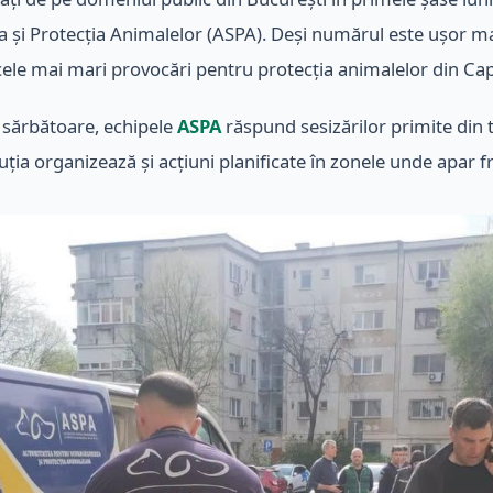
 și Protecția Animalelor (ASPA). Deși numărul este ușor ma
cele mai mari provocări pentru protecția animalelor din Cap
de sărbătoare, echipele
ASPA
răspund sesizărilor primite din t
ituția organizează și acțiuni planificate în zonele unde apar f