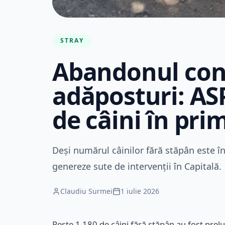
STRAY
Abandonul con
adăposturi: AS
de câini în pri
Deși numărul câinilor fără stăpân este î
genereze sute de intervenții în Capitală.
Claudiu Surmei
1 iulie 2026
Peste 1.180 de câini fără stăpân au fost prelua