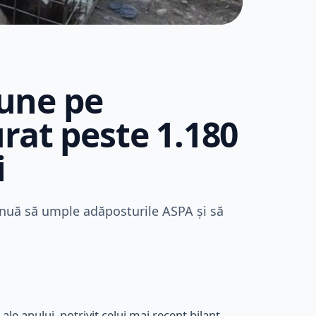
une pe
rat peste 1.180
i
inuă să umple adăposturile ASPA și să
le anului, potrivit celui mai recent bilanț