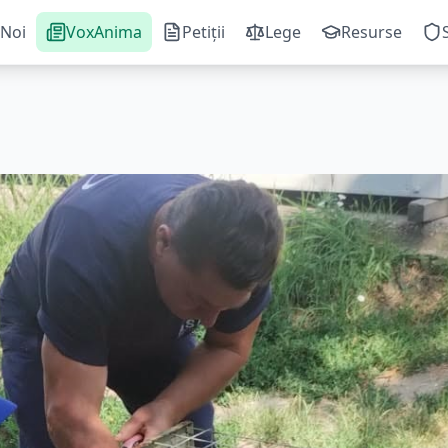
Noi
VoxAnima
Petiții
Lege
Resurse