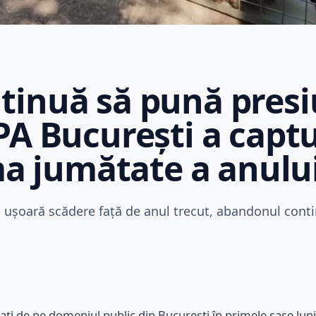
tinuă să pună presi
PA București a captu
ma jumătate a anulu
n ușoară scădere față de anul trecut, abandonul cont
ți de pe domeniul public din București în primele șase luni a