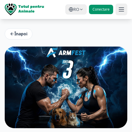
RO
Conectare
Înapoi