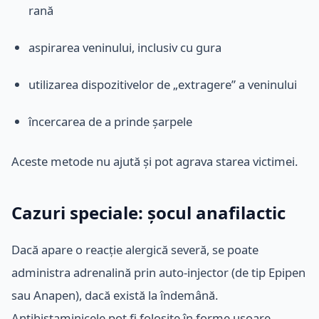
rană
aspirarea veninului, inclusiv cu gura
utilizarea dispozitivelor de „extragere” a veninului
încercarea de a prinde șarpele
Aceste metode nu ajută și pot agrava starea victimei.
Cazuri speciale: șocul anafilactic
Dacă apare o reacție alergică severă, se poate
administra adrenalină prin auto-injector (de tip Epipen
sau Anapen), dacă există la îndemână.
Antihistaminicele pot fi folosite în forme ușoare.