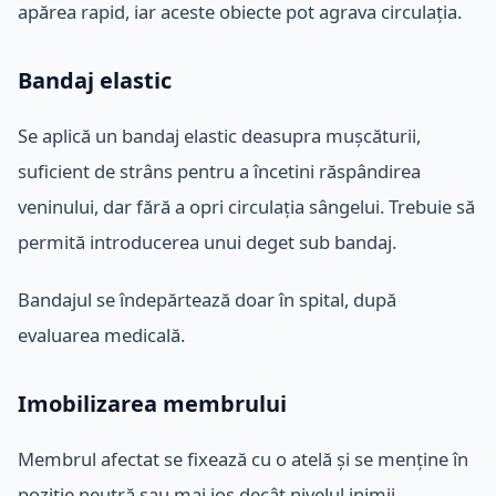
apărea rapid, iar aceste obiecte pot agrava circulația.
Bandaj elastic
Se aplică un bandaj elastic deasupra mușcăturii,
suficient de strâns pentru a încetini răspândirea
veninului, dar fără a opri circulația sângelui. Trebuie să
permită introducerea unui deget sub bandaj.
Bandajul se îndepărtează doar în spital, după
evaluarea medicală.
Imobilizarea membrului
Membrul afectat se fixează cu o atelă și se menține în
poziție neutră sau mai jos decât nivelul inimii.