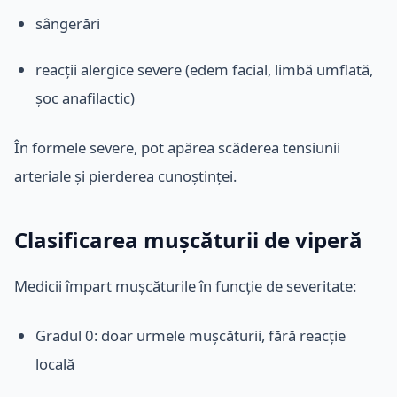
sângerări
reacții alergice severe (edem facial, limbă umflată,
șoc anafilactic)
În formele severe, pot apărea scăderea tensiunii
arteriale și pierderea cunoștinței.
Clasificarea mușcăturii de viperă
Medicii împart mușcăturile în funcție de severitate:
Gradul 0: doar urmele mușcăturii, fără reacție
locală