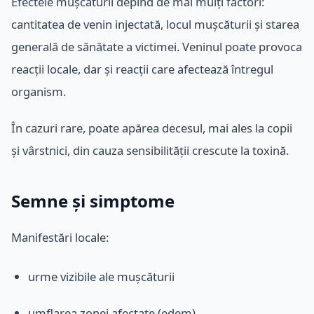
Efectele mușcăturii depind de mai mulți factori:
cantitatea de venin injectată, locul mușcăturii și starea
generală de sănătate a victimei. Veninul poate provoca
reacții locale, dar și reacții care afectează întregul
organism.
În cazuri rare, poate apărea decesul, mai ales la copii
și vârstnici, din cauza sensibilității crescute la toxină.
Semne și simptome
Manifestări locale:
urme vizibile ale mușcăturii
umflarea zonei afectate (edem)