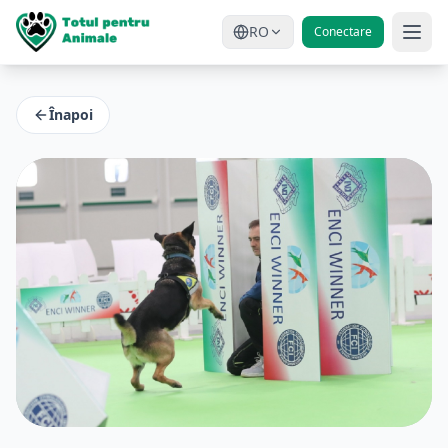
RO
Conectare
Înapoi