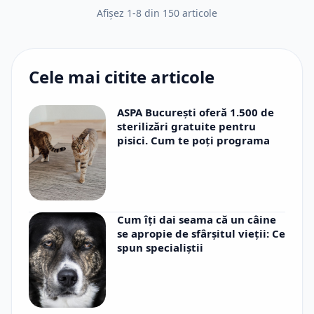
Afișez
1
-
8
din
150
articole
Cele mai citite articole
ASPA București oferă 1.500 de
sterilizări gratuite pentru
pisici. Cum te poți programa
Cum îți dai seama că un câine
se apropie de sfârșitul vieții: Ce
spun specialiștii