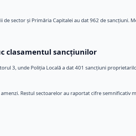
ării de sector și Primăria Capitalei au dat 962 de sancțiuni
uc clasamentul sancțiunilor
orul 3, unde Poliția Locală a dat 401 sancțiuni proprietarilo
e amenzi. Restul sectoarelor au raportat cifre semnificativ m