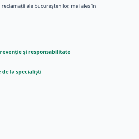
reclamații ale bucureștenilor, mai ales în
revenție și responsabilitate
de la specialiști