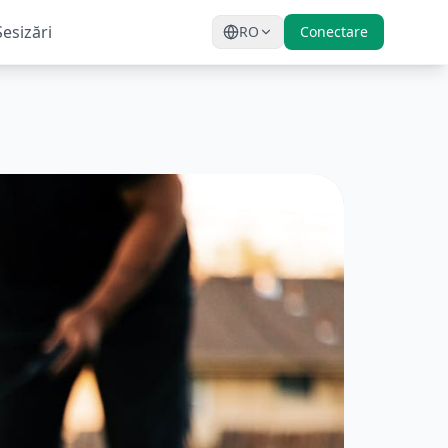
Sesizări
RO
Conectare