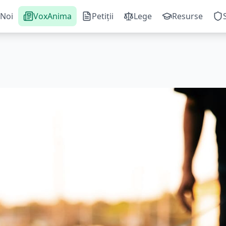
Noi
VoxAnima
Petiții
Lege
Resurse