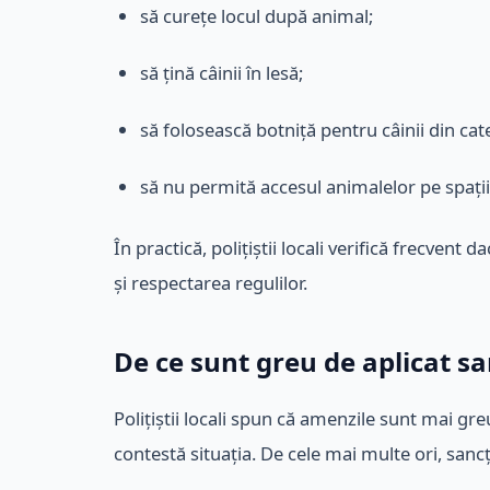
să curețe locul după animal;
să țină câinii în lesă;
să folosească botniță pentru câinii din cat
să nu permită accesul animalelor pe spațiil
În practică, polițiștii locali verifică frecven
și respectarea regulilor.
De ce sunt greu de aplicat sa
Polițiștii locali spun că amenzile sunt mai g
contestă situația. De cele mai multe ori, sancț