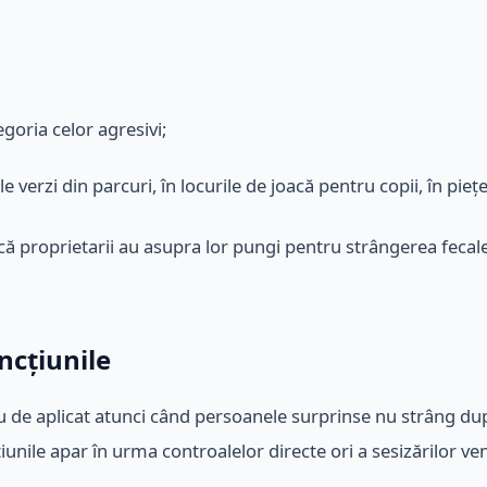
egoria celor agresivi;
e verzi din parcuri, în locurile de joacă pentru copii, în pi
t dacă proprietarii au asupra lor pungi pentru strângerea feca
ncțiunile
reu de aplicat atunci când persoanele surprinse nu strâng d
iunile apar în urma controalelor directe ori a sesizărilor veni