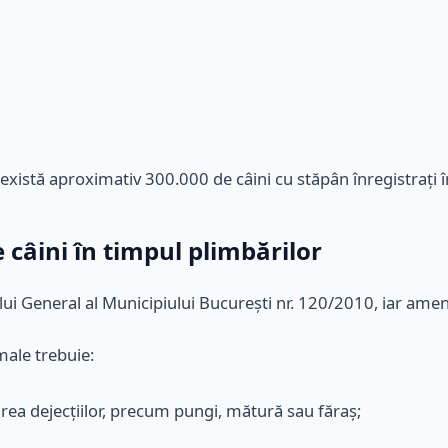
, există aproximativ 300.000 de câini cu stăpân înregistrați î
e câini în timpul plimbărilor
ui General al Municipiului București nr. 120/2010, iar amenzi
male trebuie:
rea dejecțiilor, precum pungi, mătură sau făraș;