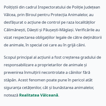
Polițiștii din cadrul Inspectoratului de Poliție Județean
Vâlcea, prin Biroul pentru Protecția Animalelor, au
desfășurat o acțiune de control pe raza localităților
Călimănești, Dăești și Păușești-Măglași. Verificările au
vizat respectarea obligațiilor legale de către deținătorii
de animale, în special cei care au în grijă câini.
Scopul principal al acțiunii a fost creșterea gradului de
responsabilizare a proprietarilor de animale și
prevenirea înmulțirii necontrolate a câinilor fără
stăpân. Acest fenomen poate pune în pericol atât
siguranța cetățenilor, cât și bunăstarea animalelor,
notează
Realitatea Vâlceană
.