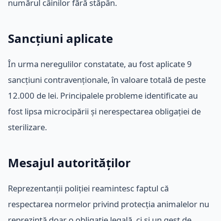
numărul câinilor fără stăpân.
Sancțiuni aplicate
În urma neregulilor constatate, au fost aplicate 9
sancțiuni contravenționale, în valoare totală de peste
12.000 de lei. Principalele probleme identificate au
fost lipsa microcipării și nerespectarea obligației de
sterilizare.
Mesajul autorităților
Reprezentanții poliției reamintesc faptul că
respectarea normelor privind protecția animalelor nu
reprezintă doar o obligație legală, ci și un gest de