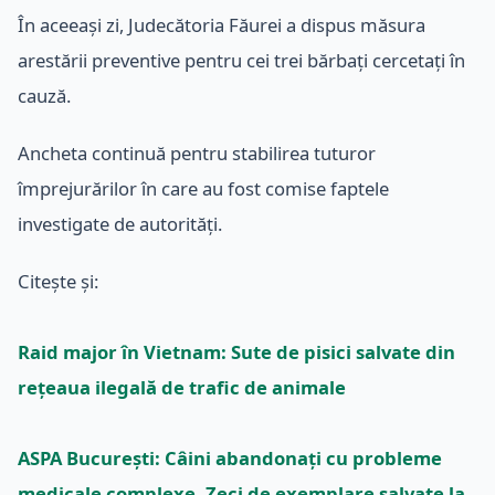
În aceeași zi, Judecătoria Făurei a dispus măsura
arestării preventive pentru cei trei bărbați cercetați în
cauză.
Ancheta continuă pentru stabilirea tuturor
împrejurărilor în care au fost comise faptele
investigate de autorități.
Citește și:
Raid major în Vietnam: Sute de pisici salvate din
rețeaua ilegală de trafic de animale
ASPA București: Câini abandonați cu probleme
medicale complexe. Zeci de exemplare salvate la