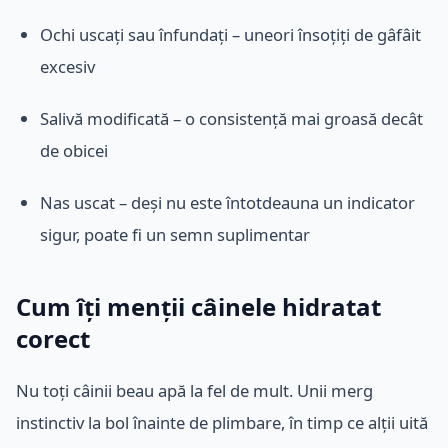
Ochi uscați sau înfundați – uneori însoțiți de gâfâit
excesiv
Salivă modificată – o consistență mai groasă decât
de obicei
Nas uscat – deși nu este întotdeauna un indicator
sigur, poate fi un semn suplimentar
Cum îți menții câinele hidratat
corect
Nu toți câinii beau apă la fel de mult. Unii merg
instinctiv la bol înainte de plimbare, în timp ce alții uită