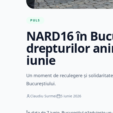
PULS
NARD16 în Bucu
drepturilor ani
iunie
Un moment de reculegere și solidaritate 
Bucureștiului.
Claudiu Surmei
5 iunie 2026
În data de 7 iunie, Bucureștiul găzduiește u