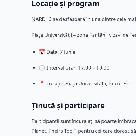
Locație și program
NARD16 se desfășoară în una dintre cele mai 
Piața Universității – zona Fântâni, vizavi de T
📅 Data: 7 iunie
🕔 Interval orar: 17:00 – 19:00
📍 Locație: Piața Universității, București
Ținută și participare
Participanții sunt încurajați să poarte îmbră
Planet. Theirs Too.”, pentru cei care doresc să t