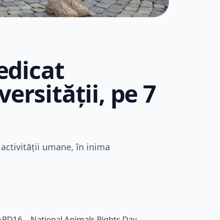
edicat
ersității, pe 7
activității umane, în inima
NARD16 – National Animals Rights Day