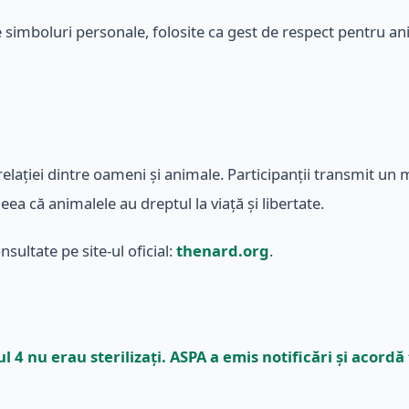
e simboluri personale, folosite ca gest de respect pentru ani
a relației dintre oameni și animale. Participanții transmit
ea că animalele au dreptul la viață și libertate.
nsultate pe site-ul oficial:
thenard.org
.
rul 4 nu erau sterilizați. ASPA a emis notificări și aco