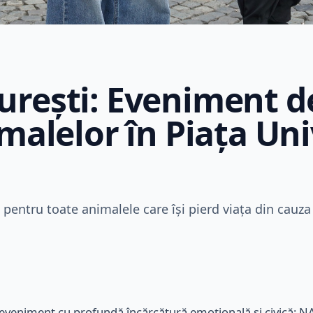
rești: Eveniment d
malelor în Piața Univ
pentru toate animalele care își pierd viața din cauza 
n eveniment cu profundă încărcătură emoțională și civică: 