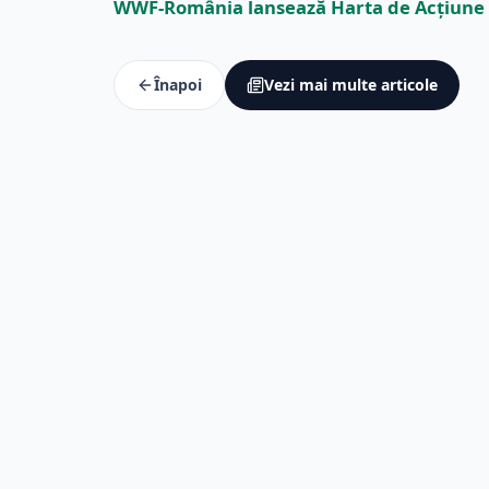
WWF-România lansează Harta de Acțiune 
Înapoi
Vezi mai multe articole