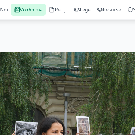
Noi
VoxAnima
Petiții
Lege
Resurse