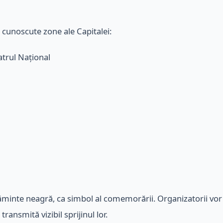
cunoscute zone ale Capitalei:
eatrul Național
căminte neagră, ca simbol al comemorării. Organizatorii vor 
ransmită vizibil sprijinul lor.