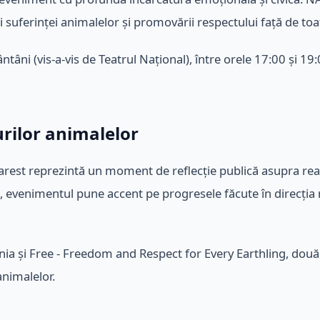
uferinței animalelor și promovării respectului față de toate 
ântâni (vis-a-vis de Teatrul Național), între orele 17:00 și 19
rilor animalelor
st reprezintă un moment de reflecție publică asupra realit
p, evenimentul pune accent pe progresele făcute în direcția 
a și Free - Freedom and Respect for Every Earthling, două in
animalelor.