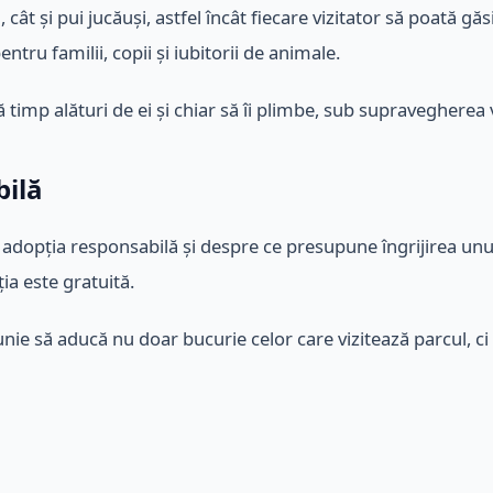
, cât și pui jucăuși, astfel încât fiecare vizitator să poată g
entru familii, copii și iubitorii de animale.
ă timp alături de ei și chiar să îi plimbe, sub supravegherea 
bilă
 adopția responsabilă și despre ce presupune îngrijirea unu
ția este gratuită.
nie să aducă nu doar bucurie celor care vizitează parcul, ci