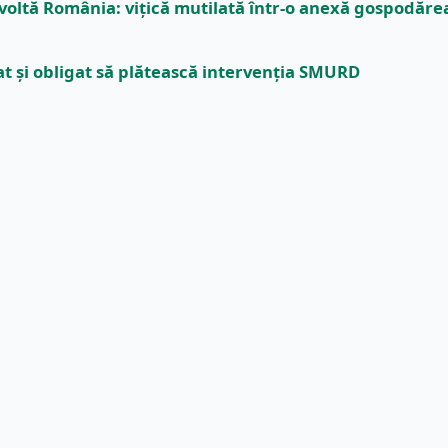
voltă România: vițică mutilată într-o anexă gospodăre
t și obligat să plătească intervenția SMURD