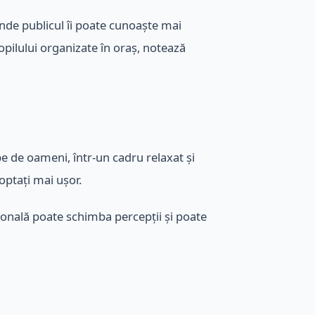
 unde publicul îi poate cunoaște mai
opilului organizate în oraș, notează
pe de oameni, într-un cadru relaxat și
doptați mai ușor.
rsonală poate schimba percepții și poate