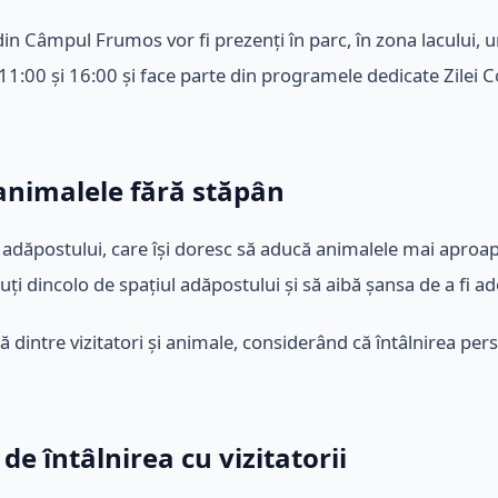
i din Câmpul Frumos vor fi prezenți în parc, în zona lacului,
11:00 și 16:00 și face parte din programele dedicate Zilei C
animalele fără stăpân
or adăpostului, care își doresc să aducă animalele mai aproa
zuți dincolo de spațiul adăpostului și să aibă șansa de a fi a
ă dintre vizitatori și animale, considerând că întâlnirea pe
i de întâlnirea cu vizitatorii