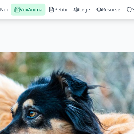
Noi
VoxAnima
Petiții
Lege
Resurse