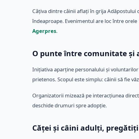
Câțiva dintre câinii aflați în grija Adăpostulu
îndeaproape. Evenimentul are loc între orele 
Agerpres
.
O punte între comunitate și 
Inițiativa aparține personalului și voluntaril
prietenos. Scopul este simplu: câinii să fie vă
Organizatorii mizează pe interacțiunea direct
deschide drumuri spre adopție.
Căței și câini adulți, pregătiț